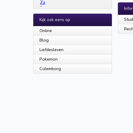
Info
Stud
Kijk ook eens op
Rech
Online
Blog
Liefdesleven
Pokemon
Culemborg