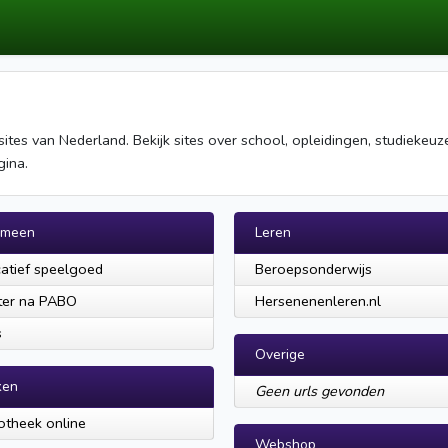
tes van Nederland. Bekijk sites over school, opleidingen, studiekeuze
gina.
emeen
Leren
atief speelgoed
Beroepsonderwijs
ter na PABO
Hersenenenleren.nl
s
Overige
ken
Geen urls gevonden
iotheek online
Webshop